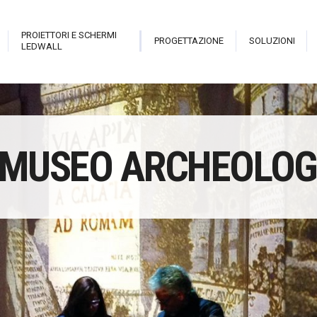
PROIETTORI E SCHERMI
PROGETTAZIONE
SOLUZIONI
LEDWALL
trix
Live Pro
Hologram Open Frame
Sala i
 MUSEO ARCHEOLOG
teractive Library
New Theatre
Stark Hostess
Proiett
able
Revolution
Stark Holo Wall
Proiett
atrix Touch
Cannon
Hologram
Video
eveal