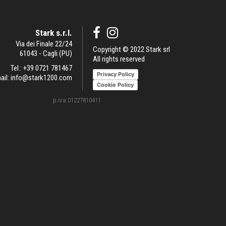
Stark s.r.l.
Via dei Finale 22/24
Copyright © 2022 Stark srl
61043 - Cagli (PU)
All rights reserved
Tel.:
+39 0721 781467
Privacy Policy
ail:
info@stark1200.com
Cookie Policy
p.iva 01227810411