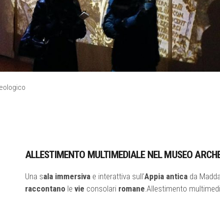
eologico
ALLESTIMENTO MULTIMEDIALE NEL MUSEO ARCH
Una s
ala immersiva
e interattiva sull’
Appia antica
da Maddalo
raccontano
le
vie
consolari
romane
.Allestimento multimed