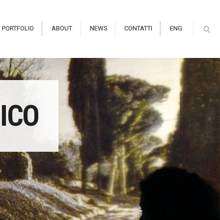
PORTFOLIO
ABOUT
NEWS
CONTATTI
ENG
mmersiva e Planetarium
ICO
ori Indoor
ori Outdoor alte prestazioni
mapping