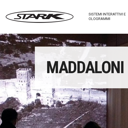
SISTEMI INTERATTIVI E
OLOGRAMMI
Imagewall Series
Stark Ma
MADDALONI
Arredi Tecnologici
Stark In
Stark Mirror
Touch T
Stark C-Table
Stark M
Stark R