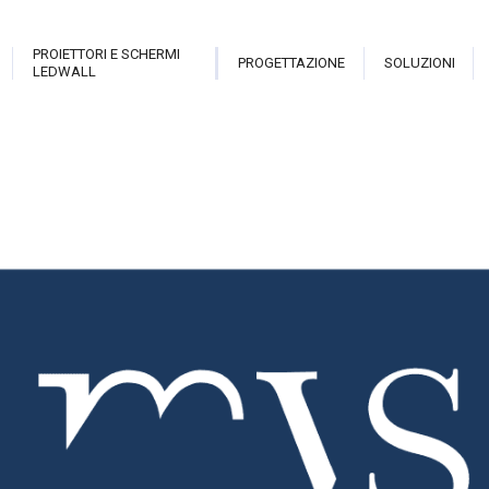
PROIETTORI E SCHERMI
PROGETTAZIONE
SOLUZIONI
LEDWALL
trix
Live Pro
Hologram Open Frame
Sala i
teractive Library
New Theatre
Stark Hostess
Proiett
able
Revolution
Stark Holo Wall
Proiett
atrix Touch
Cannon
Hologram
Video
eveal