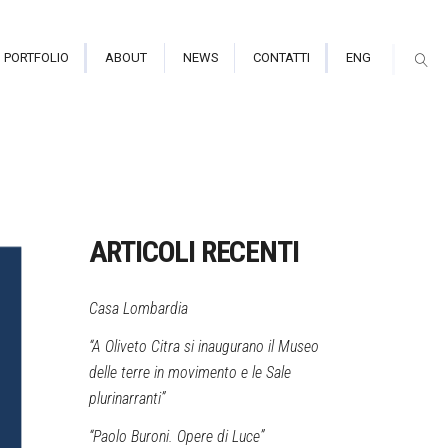
PORTFOLIO
ABOUT
NEWS
CONTATTI
ENG
mmersiva e Planetarium
ori Indoor
ARTICOLI RECENTI
ori Outdoor alte prestazioni
Casa Lombardia
mapping
“A Oliveto Citra si inaugurano il Museo
delle terre in movimento e le Sale
plurinarranti”
“Paolo Buroni. Opere di Luce”