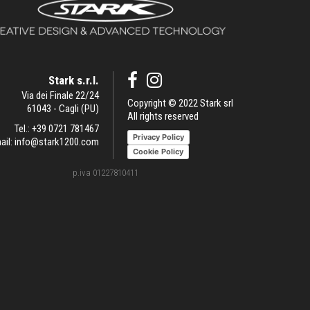
Stark s.r.l.
Via dei Finale 22/24
Copyright © 2022 Stark srl
61043 - Cagli (PU)
All rights reserved
Tel.:
+39 0721 781467
Privacy Policy
ail:
info@stark1200.com
Cookie Policy
p.iva 01227810411