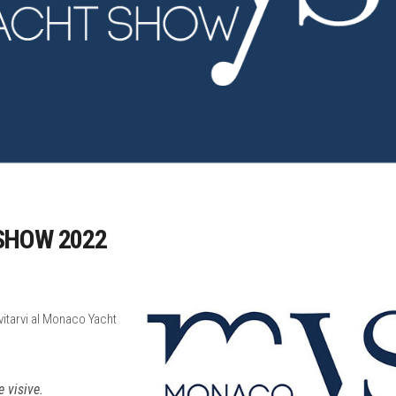
SHOW 2022
nvitarvi al Monaco Yacht
 visive.