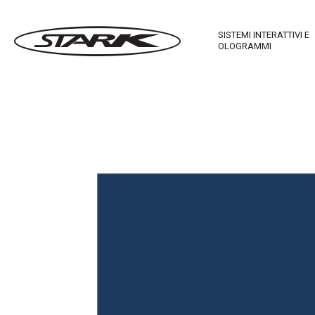
SISTEMI INTERATTIVI E
OLOGRAMMI
Imagewall Series
Stark Ma
Arredi Tecnologici
Stark In
Stark Mirror
Touch T
Stark C-Table
Stark M
Stark R