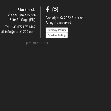
Stark s.r.l.
Via dei Finale 22/24
Copyright © 2022 Stark srl
61043 - Cagli (PU)
All rights reserved
Tel.:
+39 0721 781467
Privacy Policy
ail:
info@stark1200.com
Cookie Policy
p.iva 01227810411