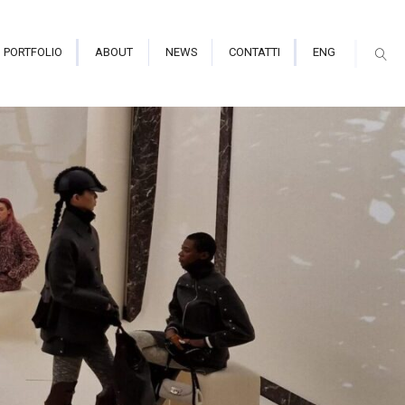
PORTFOLIO
ABOUT
NEWS
CONTATTI
ENG
mmersiva e Planetarium
ori Indoor
ori Outdoor alte prestazioni
mapping