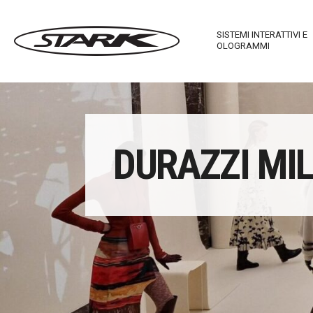
SISTEMI INTERATTIVI E
OLOGRAMMI
Imagewall Series
Stark Ma
DURAZZI MI
Arredi Tecnologici
Stark In
Stark Mirror
Touch T
Stark C-Table
Stark M
Stark R