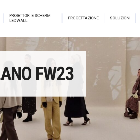
PROIETTORI E SCHERMI
PROGETTAZIONE
SOLUZIONI
LEDWALL
trix
Live Pro
Hologram Open Frame
Sala i
LANO FW23
teractive Library
New Theatre
Stark Hostess
Proiett
able
Revolution
Stark Holo Wall
Proiett
atrix Touch
Cannon
Hologram
Video
eveal