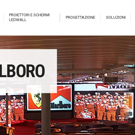
PROIETTORI E SCHERMI
PROGETTAZIONE
SOLUZIONI
LEDWALL
trix
Live Pro
Hologram Open Frame
Sala i
ALBORO
teractive Library
New Theatre
Stark Hostess
Proiett
able
Revolution
Stark Holo Wall
Proiett
atrix Touch
Cannon
Hologram
Video
eveal