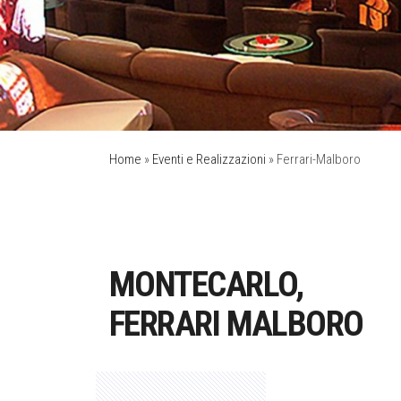
Home
»
Eventi e Realizzazioni
»
Ferrari-Malboro
MONTECARLO,
FERRARI MALBORO