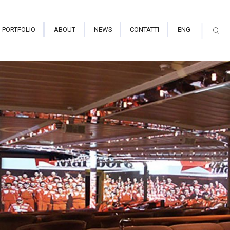
PORTFOLIO
ABOUT
NEWS
CONTATTI
ENG
mmersiva e Planetarium
ori Indoor
ori Outdoor alte prestazioni
mapping