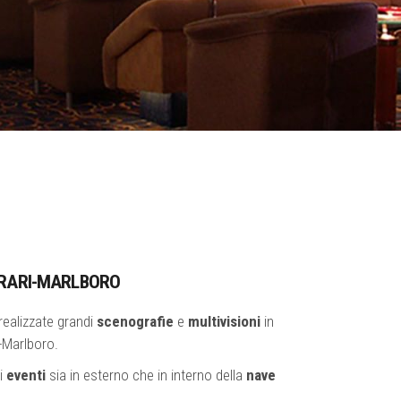
RRARI-MARLBORO
ealizzate grandi
scenografie
e
multivisioni
in
i-Marlboro.
ri
eventi
sia in esterno che in interno della
nave