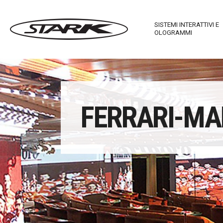
SISTEMI INTERATTIVI E
OLOGRAMMI
Imagewall Series
Stark Ma
FERRARI-M
Arredi Tecnologici
Stark In
Stark Mirror
Touch T
Stark C-Table
Stark M
Stark R