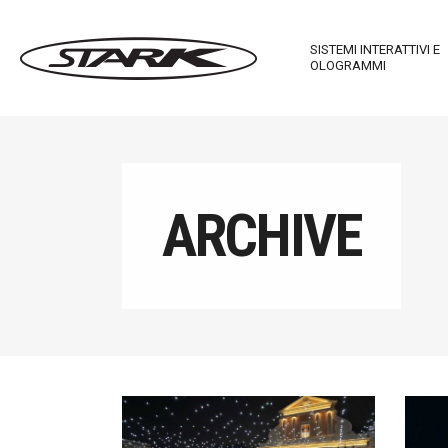
SISTEMI INTERATTIVI E
OLOGRAMMI
Imagewall Series
Stark Ma
ARCHIVE
Arredi Tecnologici
Stark In
Stark Mirror
Touch T
Stark C-Table
Stark M
Stark R