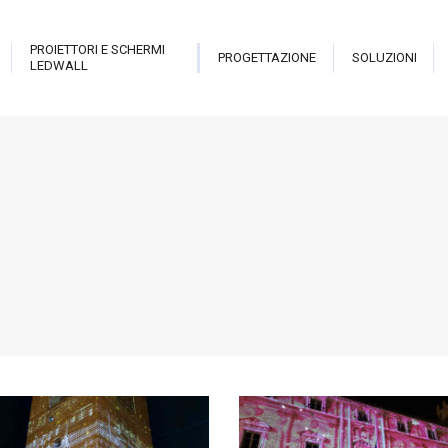
PROIETTORI E SCHERMI
PROGETTAZIONE
SOLUZIONI
LEDWALL
trix
Live Pro
Hologram Open Frame
Sala i
teractive Library
New Theatre
Stark Hostess
Proiett
able
Revolution
Stark Holo Wall
Proiett
atrix Touch
Cannon
Hologram
Video
eveal