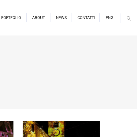
PORTFOLIO
ABOUT
NEWS
CONTATTI
ENG
mmersiva e Planetarium
ori Indoor
ori Outdoor alte prestazioni
mapping