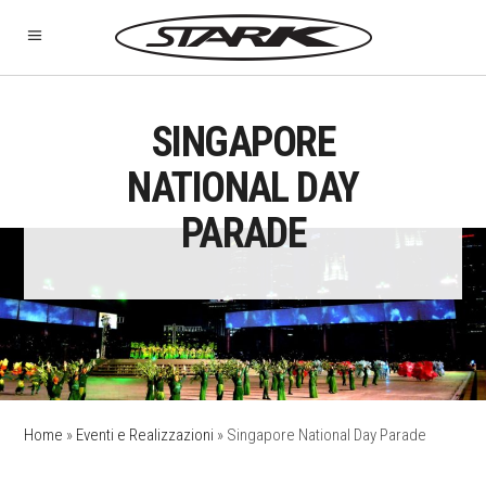
SINGAPORE
NATIONAL DAY
PARADE
Home
»
Eventi e Realizzazioni
»
Singapore National Day Parade